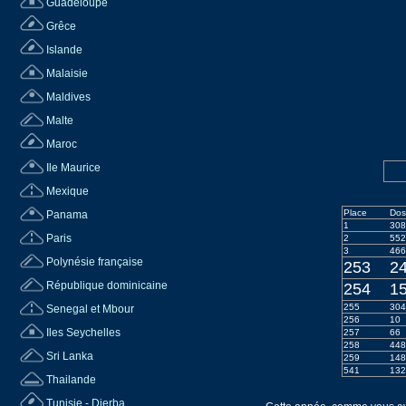
Guadeloupe
Grêce
Islande
Malaisie
Maldives
Malte
Maroc
Ile Maurice
Mexique
Place
Dos
Panama
1
308
Paris
2
552
3
466
Polynésie française
253
2
République dominicaine
254
1
255
304
Senegal et Mbour
256
10
Iles Seychelles
257
66
258
448
Sri Lanka
259
148
541
132
Thailande
Tunisie - Djerba