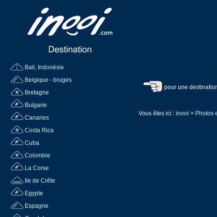
Bali, Indonésie
Belgique - bruges
pour une destinatio
Bretagne
Bulgarie
Vous êtes ici :
inooi
>
Photos e
Canaries
Costa Rica
Cuba
Colombie
La Corse
Ile de Crête
Egypte
Espagne