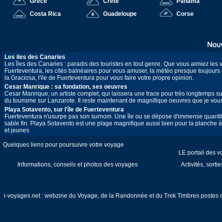
Grèce
Crête
Panama
Costa Rica
Guadeloupe
Corse
Les iles des Canaries
Les îles des Canaries : paradis des touristes en tout genre. Que vous aimiez les
Fuerteventura, les cités balnéaires pour vous amuser, la météo presque toujours c
la Graciosa, l'ile de Fuerteventura pour vous faire votre propre opinion.
Cesar Manrique : sa fondation, ses oeuvres
Cesar Manrique, un artiste complet, qui laissera une trace pour très longtemps sur
du tourisme sur Lanzarote. Il reste maintenant de magnifique oeuvres que je vou
Playa Sotavento, sur l'île de Fuerteventura
Fuerteventura n'usurpe pas son surnom. Une île ou se dépose d'immense quantit
sable fin. Playa Sotavento est une plage magnifique aussi bien pour la planche à 
et jeunes
Quelques liens pour poursuivre votre voyage
LE portail des 
Informations, conseils et photos des voyages
Activités, sorti
i-voyages.net : webzine du Voyage, de la Randonnée et du Trek
Timbres postes 