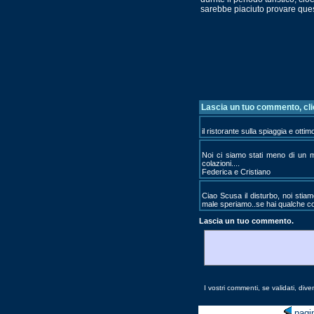
sarebbe piaciuto provare quest
Lascia un tuo commento, cl
il ristorante sulla spiaggia e otti
Noi ci siamo stati meno di un m
colazioni....
Federica e Cristiano
Ciao Scusa il disturbo, noi stia
male speriamo..se hai qualche cons
Lascia un tuo commento.
I vostri commenti, se validati, diven
pagi