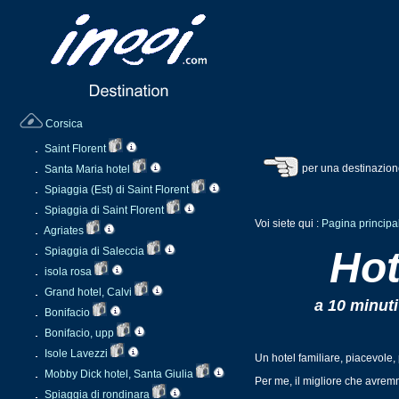
Corsica
Saint Florent
per una destinazion
Santa Maria hotel
Spiaggia (Est) di Saint Florent
Spiaggia di Saint Florent
Voi siete qui :
Pagina principa
Agriates
Hot
Spiaggia di Saleccia
isola rosa
Grand hotel, Calvi
a 10 minuti
Bonifacio
Bonifacio, upp
Isole Lavezzi
Un hotel familiare, piacevole, 
Mobby Dick hotel, Santa Giulia
Per me, il migliore che avremm
Spiaggia di rondinara