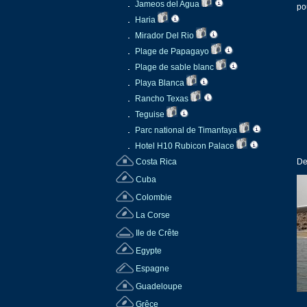
Jameos del Agua
po
Haria
Mirador Del Rio
Plage de Papagayo
Plage de sable blanc
Playa Blanca
Rancho Texas
Teguise
Parc national de Timanfaya
Hotel H10 Rubicon Palace
Costa Rica
De
Cuba
Colombie
La Corse
Ile de Crête
Egypte
Espagne
Guadeloupe
Grêce