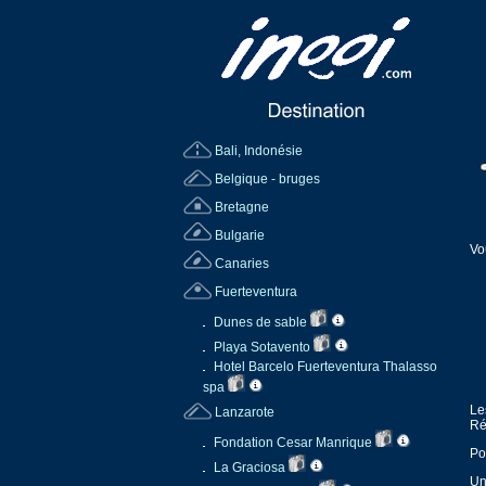
Bali, Indonésie
Belgique - bruges
Bretagne
Bulgarie
Vo
Canaries
Fuerteventura
Dunes de sable
Playa Sotavento
Hotel Barcelo Fuerteventura Thalasso
spa
Le
Lanzarote
Ré
Fondation Cesar Manrique
Po
La Graciosa
Un