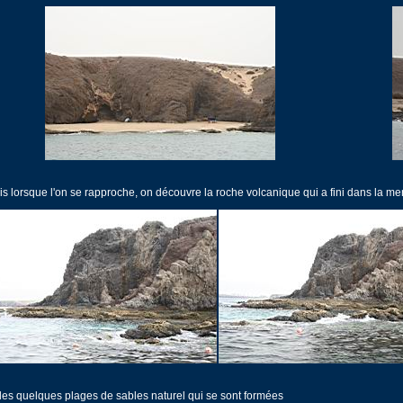
is lorsque l'on se rapproche, on découvre la roche volcanique qui a fini dans la m
 les quelques plages de sables naturel qui se sont formées