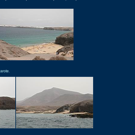
arote
.