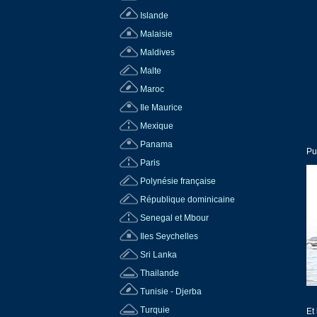
Islande
Malaisie
Maldives
Malte
Maroc
Ile Maurice
Mexique
Panama
Pu
Paris
Polynésie française
République dominicaine
Senegal et Mbour
Iles Seychelles
Sri Lanka
Thailande
Tunisie - Djerba
Turquie
Et