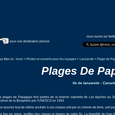
nous suivre sur twitt
pour une destination précise
us êtes ici :
inooi
>
Photos et conseils pour les voyages
>
Lanzarote
>
Plage de Pa
Plages De Pa
Ile de lanzarote
-
Canari
s plages de Papagayo font parties de la réserve naturelle de Los Ajaches au 
serve de la Biosphère par l'UNESCO en 1993.
ur pourrez tout de même accéder à ces criques soit par un chemin de terre, soit par
e fois sur place, profitez des criques et plages de sable fin. La limpidité de l'e