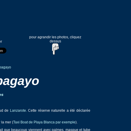
pour agrandir les photos, cliquez
dessus
er
pagayo
pagayo
es
Sud de
Lanzarote
. Cette réserve naturelle a été déclarée
 la mer (
Taxi Boat de Playa Blanca par exemple
).
au fait que beaucoup viennent avec palmes, masque et tube