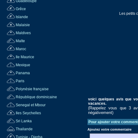
Guadeloupe
Grêce
Les petits 
Islande
Malaisie
Maldives
Malte
Maroc
Ile Maurice
Mexique
Panama
Paris
Polynésie française
République dominicaine
voici quelques avis que vo
vacances.
Senegal et Mbour
(Rappelez vous que 3 avis
négativement)
Iles Seychelles
Sri Lanka
Pour ajouter votre commentai
Thailande
Ajoutez votre commentaire
Tunisie - Djerba