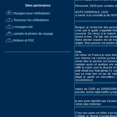
Sites partenaires
Personnel: 19/20 pour certains et
NOTE GENERALE: 13/20
Voyages pour célibataires
a savoir si je conseille je dis NO
Tout pour les célibataires
i-voyages.net
Bonjour, je recherche des person
crois que le guide s'appellait 
carnets et photos de voyage
souvenir. De retour à la maiso
donné le bon. J'ai fais des tent
Notre dernier espoirs est de tro
timbres et FDC
doight. Vous pouvez me joindre à
Holla
De retour en France je vous donne
son charme car comme ça tout le 
sente bien la piscine est immense
matelas aussi..et quelque uns av
sifflé le voisin sour la douche et
petit detail tout était génial.J'
que ça mais bon un tas de sable 
plage..je garde un merveille
recommencer.
sejour du 12/05 au 20/005/2008 e
journée, bonne table buffet symp
je peu juste rajoutée que j'ai p
rester plus lontemps
C'est une usine cet hôtel, il est
2 hôtels: le Sirenis Cocotal Beach