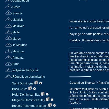
Guadeloupe
Grêce
Islande
Malaisie
va au sirenis cocotal beach res
Maldives
j'en arrive et j'y ai passé les 
Malte
paysage de carte postale et tu
Maroc
5 restos , 6 bars et des cham
Ile Maurice
-------------
Mexique
un veritable palace compare a
tres fier d'avoir pu acheter no
Panama
l hotel beneficie d'une immenc
une plage paradisiaque, des c
Paris
l animation n etait pas de mon
bref rien à dire tu ne seras p
Polynésie française
----------------------
République dominicaine
Cocotal ou Tropical ? Pas d'i
Saint Domingue
Boca Chica
Je rentre tout juste du Sirenis
1- Les Junior Suites sont si
Hotel Dominican Bay
J'étais moi même dans une sui
vue sur la mer. Seule différe
Plage du Dominican Bay
l'apéro...
Barcelo Talanquera Beach