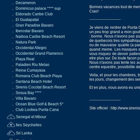
Decameron
Bonnes vacances tout de me
Dominicus palace **** sup
Ciao!
Eldorado Caribe Club
-------------------------
El Guatapatal
Gran Paradise Bavaro
Je viens de rentrer de Punta 
Iberostar Bavaro
un peu trop grand a mon gout,
: bonne. Nous n'avons pas pu
Naiboa Caribe Beach Resort
de quebecois tres sympathiques
Natura Park
ou de mauvaise qualite (a part
Occidental Allegro
quand meme. Les masques et 
Occidental Grand Flamenco
vous risquez de devoir patie
etre plus sur. De toute facon
Playa Real
Nous n'avons pas tente les autr
Paladien Riu Melao
centre equestre, possibilite d
Reina Cumayasa
Voila, et pour les chambres,
Romana Club Beach Playa
les jours, changement des servi
Santana Beach Hotel
Sirenis Cocotal Beach Resort
Et en plus, nous avons eu une
Sosua Bay ****
Villa Bavaro
-------------------------
Ocean Blue Golf & Beach 5*
Site officiel : http://www.siren
Club Lookea Punta Cana
Senegal et Mbour
Iles Seychelles
Sri Lanka