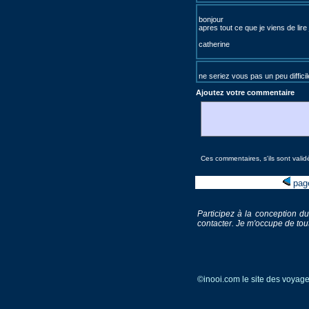
bonjour
apres tout ce que je viens de lir
catherine
ne seriez vous pas un peu difficil
Ajoutez votre commentaire
Ces commentaires, s'ils sont validé
page
Participez à la conception du
contacter. Je m'occupe de tout
©inooi.com le site des voya