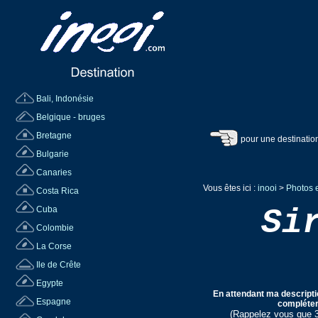
Bali, Indonésie
Belgique - bruges
Bretagne
pour une destinatio
Bulgarie
Canaries
Vous êtes ici :
inooi
>
Photos e
Costa Rica
Si
Cuba
Colombie
La Corse
Ile de Crête
Egypte
En attendant ma descripti
Espagne
compléter 
(Rappelez vous que 3 