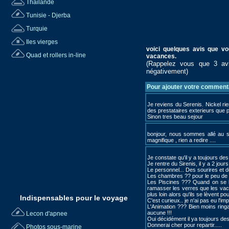
Thailande
Tunisie - Djerba
Turquie
Iles vierges
voici quelques avis que vo
Quad et rollers in-line
vacances.
(Rappelez vous que 3 avis
négativement)
Pour ajouter votre commentai
Je reviens du Serenis. Nickel rie
des prestataires exterieurs que p
Sinon tres beau sejour
bonjour, nous sommes allé au si
magnifique , rien a redire ....
Je constate qu'il y a toujours des 
Je rentre du Sirenis, il y a 2 jours.
Le personnel... Des sourires et d
Les chambres ?? pour le peu de te
Les Piscines ??? Quand on se lèv
ramasser les verres que les vaca
plus loin alors qu'ils se lèvent po
Indispensables pour le voyage
C'est curieux.. je n'ai pas eu l'i
L'Animation ??? Bien moins ringa
aucune !!!
Lecon d'apnee
Oui décidément il ya toujours des i
Donnerai cher pour repartir.....
Photos sous-marine