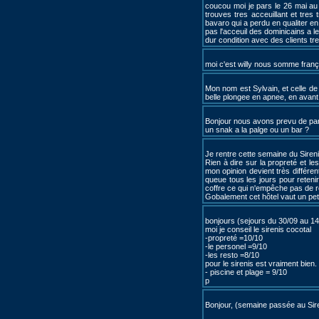
coucou moi je pars le 26 mai au 
trouves tres acceuillant et tres
bavaro qui a perdu en qualiter en
pas l'acceuil des dominicains a leu
dur condition avec des clients tre
moi c'est willy nous somme franç
Mon nom est Sylvain, et celle de
belle plongee en apnee, en avant
Bonjour nous avons prevu de part
un snak a la palge ou un bar ?
Je rentre cette semaine du Sireni
Rien à dire sur la propreté et le
mon opinion devient très différen
queue tous les jours pour retenir
coffre ce qui n'empêche pas de r
Gobalement cet hôtel vaut un peti
bonjours (sejours du 30/09 au 14
moi je conseil le sirenis cocotal
-propreté =10/10
-le personel =9/10
-les resto =8/10
pour le sirenis est vraiment bien.
- piscine et plage = 9/10
p
Bonjour, (semaine passée au Sir