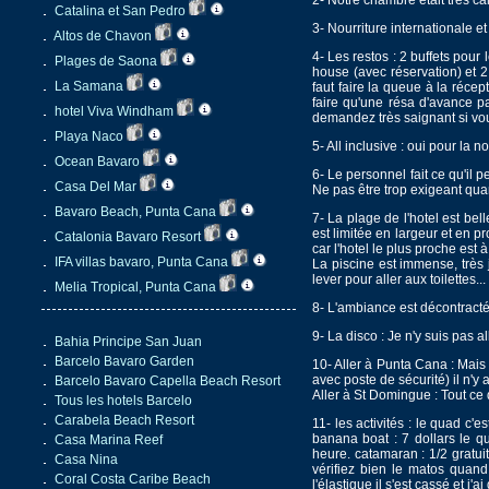
2- Notre chambre était très c
Catalina et San Pedro
3- Nourriture internationale 
Altos de Chavon
4- Les restos : 2 buffets pour 
Plages de Saona
house (avec réservation) et 
La Samana
faut faire la queue à la réce
faire qu'une résa d'avance pa
hotel Viva Windham
demandez très saignant si vous
Playa Naco
5- All inclusive : oui pour la 
Ocean Bavaro
6- Le personnel fait ce qu'il
Casa Del Mar
Ne pas être trop exigeant q
Bavaro Beach, Punta Cana
7- La plage de l'hotel est be
est limitée en largeur et en p
Catalonia Bavaro Resort
car l'hotel le plus proche est
IFA villas bavaro, Punta Cana
La piscine est immense, très 
lever pour aller aux toilettes...
Melia Tropical, Punta Cana
8- L'ambiance est décontract
9- La disco : Je n'y suis pas all
Bahia Principe San Juan
Barcelo Bavaro Garden
10- Aller à Punta Cana : Mais 
avec poste de sécurité) il n'y 
Barcelo Bavaro Capella Beach Resort
Aller à St Domingue : Tout ce 
Tous les hotels Barcelo
Carabela Beach Resort
11- les activités : le quad c'
banana boat : 7 dollars le qua
Casa Marina Reef
heure. catamaran : 1/2 gratu
Casa Nina
vérifiez bien le matos quand
Coral Costa Caribe Beach
l'élastique il s'est cassé et j'a