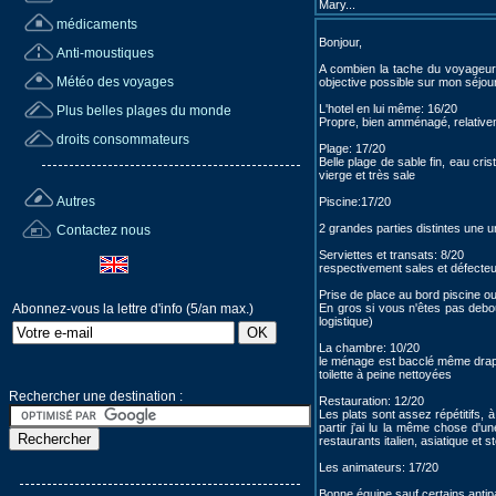
Mary...
médicaments
Bonjour,
Anti-moustiques
A combien la tache du voyageur e
Météo des voyages
objective possible sur mon séjou
L'hotel en lui même: 16/20
Plus belles plages du monde
Propre, bien amménagé, relativem
droits consommateurs
Plage: 17/20
Belle plage de sable fin, eau cr
vierge et très sale
Autres
Piscine:17/20
2 grandes parties distintes une u
Contactez nous
Serviettes et transats: 8/20
respectivement sales et défecte
Prise de place au bord piscine ou
Abonnez-vous la lettre d'info (5/an max.)
En gros si vous n'êtes pas debo
logistique)
La chambre: 10/20
le ménage est bacclé même drap
toilette à peine nettoyées
Rechercher une destination :
Restauration: 12/20
Les plats sont assez répétitifs, 
partir j'ai lu la même chose d'
restaurants italien, asiatique et 
Les animateurs: 17/20
Bonne équipe sauf certains antipat