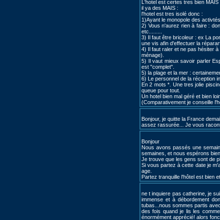
L'hotel est certes tres bien MAIS !
il ya des MAIS :
l'hotel est tres isolé donc :
1)Ayant le monopole des activtés
2) Vous n'aurez rien à faire : don
etc.........
3) Il faut être bricoleur : ex La
une vis afin d'effectuer la répara
4) Il faut raler et ne pas hésite
ménage).
5) Il vaut mieux savoir parler E
est "complet".
5) la plage et la mer : certainem
6) Le personnel de la réception 
En 2 mots *. Une tres jolie pisc
queue pour tout.
Un hotel bien mal géré et bien loi
(Comparativement je conseille l'ho
Bonjour, je quitte la France dema
assez rassurée... Je vous racont
Bonjour
Nous avons passés une semaine
semaines, et nous espérons bien
Je trouve que les gens sont de p
Si vous partez à cette date je m
age.
Partez tranquille l'hôtel est bie
ne t inquiere pas catherine, je sui
immense et à débordement donc
tubas...nous sommes partis avec 
des fois quand je lis les commen
énormément apprécié! alors fonc