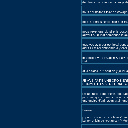
de choisir un hôtel sur la plage d
nous souhaitons faire ce voyage a
nous sommes rentre hier soir mag
nous revenons du sirenis cocotal
surtout au buffet demandez le se
tous vos avis sur cet hotel sont c
alors il est recommande d y aller
magnifique!!! animacion:Super!!
Did
et le casino ??? peut on y jouer 
JE VAIS FAIRE UNE CROISIE
COMMODITES SUR LE BATEA
je suis rentrer du sirenis cocotal
personel que ce soit serveur ou 
une equipe d'animation vraiment tr
Bonjour,
je pars dimanche prochain 29 avri
la mer et loin du restaurant ? Me